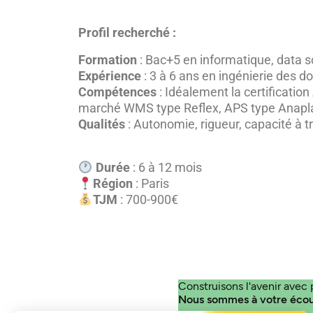
Profil recherché :
Formation
: Bac+5 en informatique, data s
Expérience
: 3 à 6 ans en ingénierie des d
Compétences
: Idéalement la certificatio
marché WMS type Reflex, APS type Anapl
Qualités
: Autonomie, rigueur, capacité à tr
Durée
: 6 à 12 mois
Région
: Paris
TJM
: 700-900€
Construisons l'avenir avec 
Nous sommes à votre éco