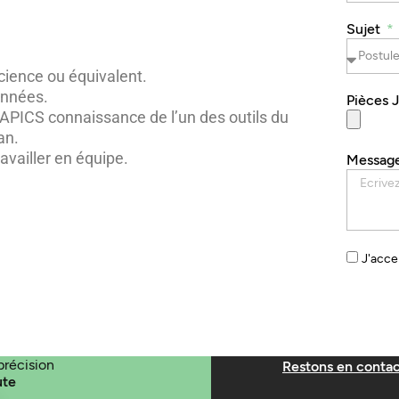
Sujet
cience ou équivalent.
onnées.
Pièces 
n APICS connaissance de l’un des outils du
an.
availler en équipe.
Messag
J'acce
précision
Restons en contac
ute